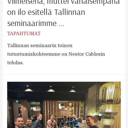
Viimeisenä, muttei vähäisempänä
on ilo esitellä Tallinnan
seminaarimme …
TAPAHTUMAT
Tallinnan seminaarin toinen
tutustumiskohteemme on Nestor Cablesin
tehdas.