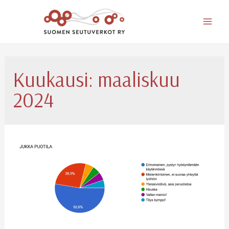
Mai
Men
Kuukausi:
maaliskuu
2024