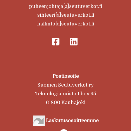
puheenjohtaja[a]seutuverkot.fi
sihteeri[a]seutuverkot.fi
hallinto[a]seutuverkot.fi
Postiosoite
Suomen Seutuverkot ry
Teknologiapuisto 1 box 65
61800 Kauhajoki
Laskutusosoitteemme