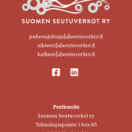
puheenjohtaja[a]seutuverkot.fi
sihteeri[a]seutuverkot.fi
hallinto[a]seutuverkot.fi
Postiosoite
Suomen Seutuverkot ry
Teknologiapuisto 1 box 65