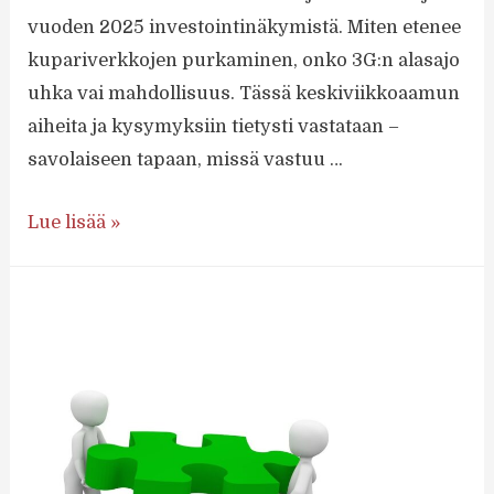
vuoden 2025 investointinäkymistä. Miten etenee
kupariverkkojen purkaminen, onko 3G:n alasajo
uhka vai mahdollisuus. Tässä keskiviikkoaamun
aiheita ja kysymyksiin tietysti vastataan –
savolaiseen tapaan, missä vastuu …
Lokakuun
Lue lisää »
webinaaria
isännöi
Savon
Kuitu