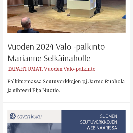
Vuoden 2024 Valo -palkinto
Marianne Selkäinaholle
TAPAHTUMAT
,
Vuoden Valo-palkinto
Palkitsemassa Seutuverkkojen pj Jarmo Ruohola
ja sihteeri Eija Nuotio.