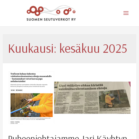
Mai
Men
Kuukausi:
kesäkuu 2025
Puheenjohtajamme Jari Käyhtyn