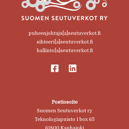
puheenjohtaja[a]seutuverkot.fi
sihteeri[a]seutuverkot.fi
hallinto[a]seutuverkot.fi
Postiosoite
Suomen Seutuverkot ry
Teknologiapuisto 1 box 65
61800 Kauhajoki