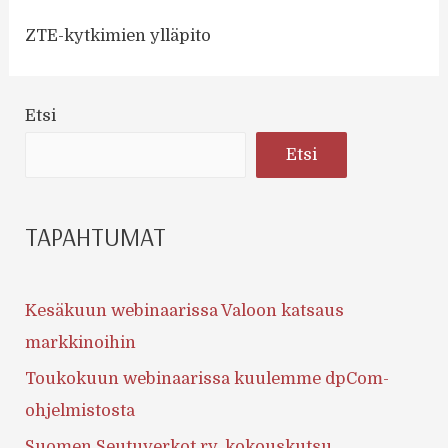
ZTE-kytkimien ylläpito
Etsi
Etsi
TAPAHTUMAT
Kesäkuun webinaarissa Valoon katsaus
markkinoihin
Toukokuun webinaarissa kuulemme dpCom-
ohjelmistosta
Suomen Seutuverkot ry, kokouskutsu