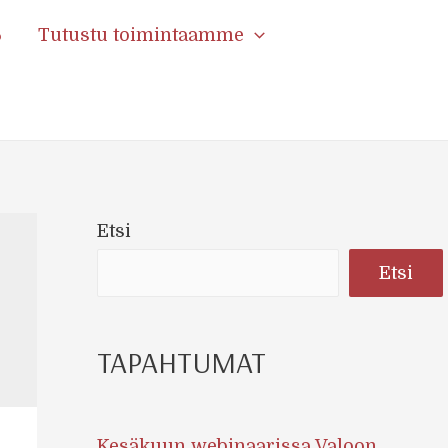
6
Tutustu toimintaamme
Etsi
Etsi
TAPAHTUMAT
Kesäkuun webinaarissa Valoon