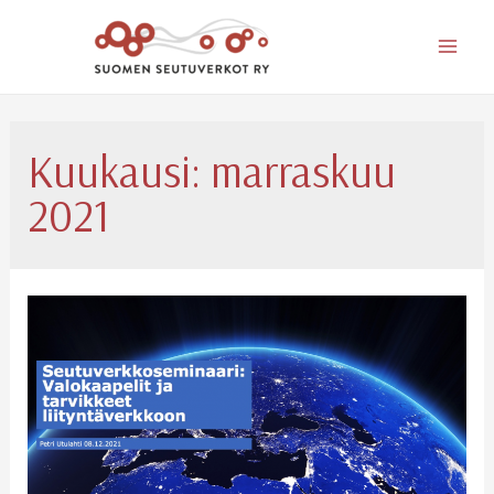
Mai
Men
Kuukausi:
marraskuu
2021