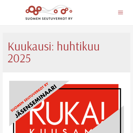
Mai
Men
Kuukausi:
huhtikuu
2025