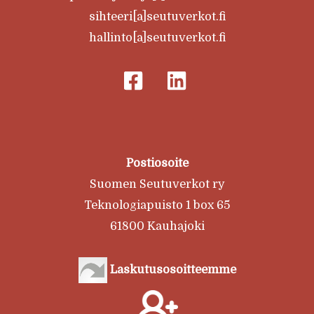
sihteeri[a]seutuverkot.fi
hallinto[a]seutuverkot.fi
Postiosoite
Suomen Seutuverkot ry
Teknologiapuisto 1 box 65
61800 Kauhajoki
Laskutusosoitteemme