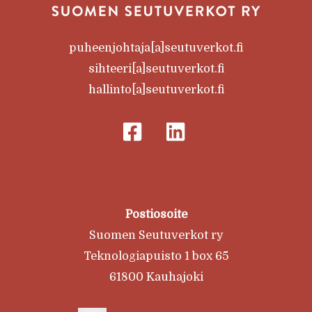
puheenjohtaja[a]seutuverkot.fi
sihteeri[a]seutuverkot.fi
hallinto[a]seutuverkot.fi
Postiosoite
Suomen Seutuverkot ry
Teknologiapuisto 1 box 65
61800 Kauhajoki