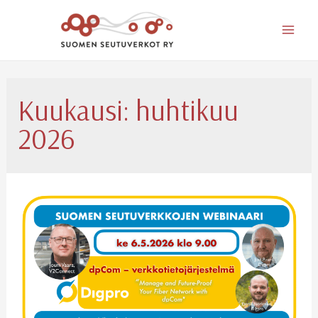
Mai
Men
Kuukausi:
huhtikuu
2026