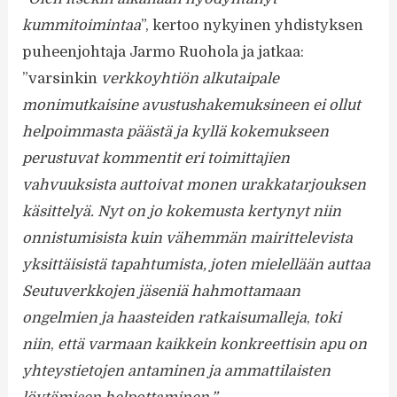
kummitoimintaa
”, kertoo nykyinen yhdistyksen
puheenjohtaja Jarmo Ruohola ja jatkaa:
”varsinkin
verkkoyhtiön alkutaipale
monimutkaisine avustushakemuksineen ei ollut
helpoimmasta päästä ja kyllä kokemukseen
perustuvat kommentit eri toimittajien
vahvuuksista auttoivat monen urakkatarjouksen
käsittelyä.
Nyt on jo kokemusta kertynyt niin
onnistumisista kuin vähemmän mairittelevista
yksittäisistä tapahtumista, joten mielellään auttaa
Seutuverkkojen jäseniä hahmottamaan
ongelmien ja haasteiden ratkaisumalleja
,
toki
niin
,
että varmaan kaikkein konkreettisin apu on
yhteystietojen antaminen ja ammattilaisten