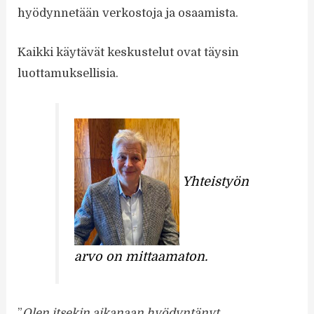
hyödynnetään verkostoja ja osaamista.
Kaikki käytävät keskustelut ovat täysin
luottamuksellisia.
Yhteistyön
arvo on mittaamaton.
”
Olen itsekin aikanaan hyödyntänyt