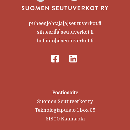
puheenjohtaja[a]seutuverkot.fi
sihteeri[a]seutuverkot.fi
hallinto[a]seutuverkot.fi
Postiosoite
Suomen Seutuverkot ry
Teknologiapuisto 1 box 65
61800 Kauhajoki