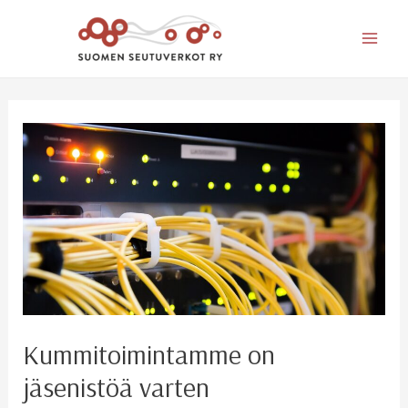
Mai
Men
Kummitoimintamme on
jäsenistöä varten