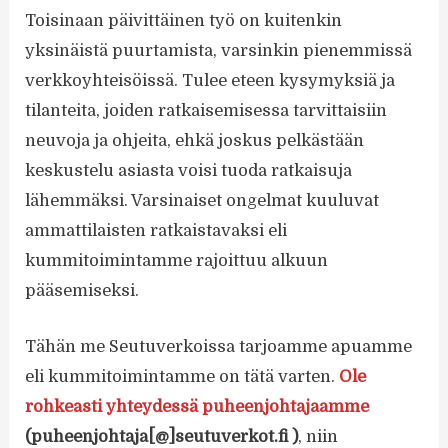
Toisinaan päivittäinen työ on kuitenkin
yksinäistä puurtamista, varsinkin pienemmissä
verkkoyhteisöissä. Tulee eteen kysymyksiä ja
tilanteita, joiden ratkaisemisessa tarvittaisiin
neuvoja ja ohjeita, ehkä joskus pelkästään
keskustelu asiasta voisi tuoda ratkaisuja
lähemmäksi. Varsinaiset ongelmat kuuluvat
ammattilaisten ratkaistavaksi eli
kummitoimintamme rajoittuu alkuun
pääsemiseksi.
Tähän me Seutuverkoissa tarjoamme apuamme
eli kummitoimintamme on tätä varten.
Ole
rohkeasti yhteydessä puheenjohtajaamme
(puheenjohtaja[@]seutuverkot.fi )
, niin