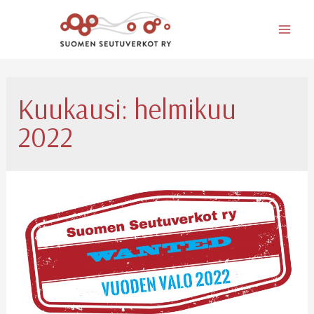
Mai
Men
Kuukausi:
helmikuu
2022