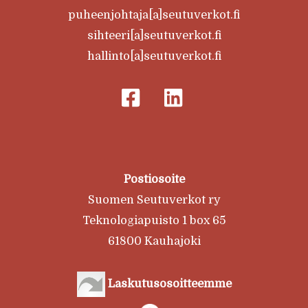
puheenjohtaja[a]seutuverkot.fi
sihteeri[a]seutuverkot.fi
hallinto[a]seutuverkot.fi
Postiosoite
Suomen Seutuverkot ry
Teknologiapuisto 1 box 65
61800 Kauhajoki
Laskutusosoitteemme