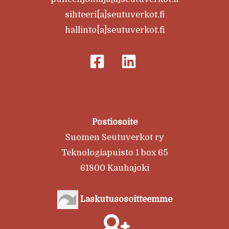
sihteeri[a]seutuverkot.fi
hallinto[a]seutuverkot.fi
Postiosoite
Suomen Seutuverkot ry
Teknologiapuisto 1 box 65
61800 Kauhajoki
Laskutusosoitteemme