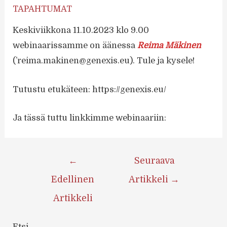
TAPAHTUMAT
Keskiviikkona 11.10.2023 klo 9.00
webinaarissamme on äänessa
Reima Mäkinen
(’reima.makinen@genexis.eu). Tule ja kysele!
Tutustu etukäteen: https://genexis.eu/
Ja tässä tuttu linkkimme webinaariin:
Artikkelien
←
Seuraava
selaus
Edellinen
Artikkeli
→
Artikkeli
Etsi