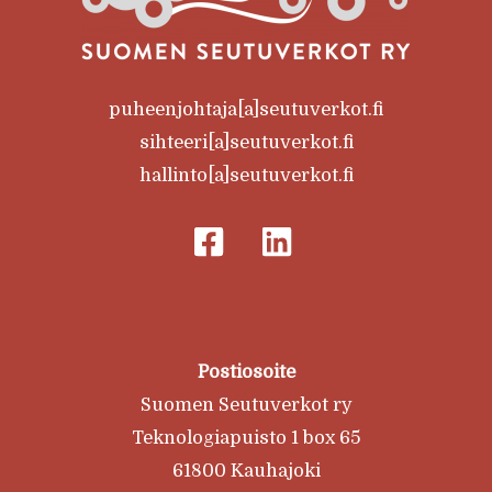
puheenjohtaja[a]seutuverkot.fi
sihteeri[a]seutuverkot.fi
hallinto[a]seutuverkot.fi
Postiosoite
Suomen Seutuverkot ry
Teknologiapuisto 1 box 65
61800 Kauhajoki