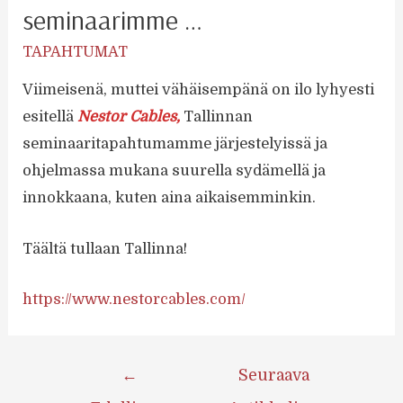
seminaarimme …
TAPAHTUMAT
Viimeisenä, muttei vähäisempänä on ilo lyhyesti
esitellä
Nestor Cables,
Tallinnan
seminaaritapahtumamme järjestelyissä ja
ohjelmassa mukana suurella sydämellä ja
innokkaana, kuten aina aikaisemminkin.
Täältä tullaan Tallinna!
https://www.nestorcables.com/
Artikkelien
←
Seuraava
selaus