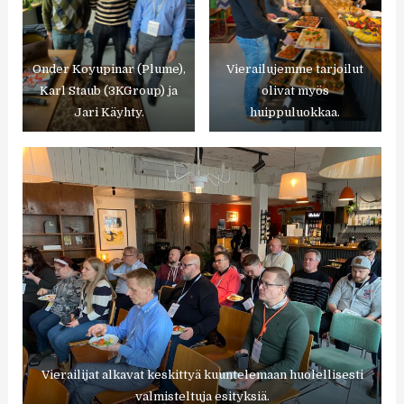
Onder Koyupinar (Plume),
Vierailujemme tarjoilut
Karl Staub (3KGroup) ja
olivat myös
Jari Käyhty.
huippuluokkaa.
Vierailijat alkavat keskittyä kuuntelemaan huolellisesti
valmisteltuja esityksiä.