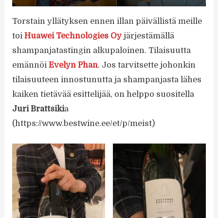
Torstain yllätyksen ennen illan päivällistä meille
toi
Huawei Technologies Oy
järjestämällä
shampanjatastingin alkupaloinen. Tilaisuutta
emännöi
Evelyn Phan
. Jos tarvitsette johonkin
tilaisuuteen innostunutta ja shampanjasta lähes
kaiken tietävää esittelijää, on helppo suositella
Juri Brattšiki
a
(https://www.bestwine.ee/et/p/meist)