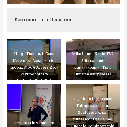
Seminaarin iltapäivä
Helge Tiainen, InCoax
Mikä lienee Kunta-TV?
Networks Ab:sta kertoi
Siitä saimme
InCoax MoCA Access 2.5. -
pintaraapaisun Timo
käyttöönotosta
Liimatan esityksessä.
taloyhtiöissä. Lisäinfoa
antoi tyytyväinen asiakas
eli PSSV:n toimitusjohtaja
Ja jälleen loppusanat
Jukka Ehto.
Tallinnassa lausui
Seutuverkkojen
puheenjohtaja Jarmo
Seminaarin viimeinen
Ruohola. Seminaari toki