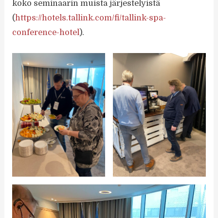
koko seminaarin muista järjestelyistä
(
https://hotels.tallink.com/fi/tallink-spa-
conference-hotel
).