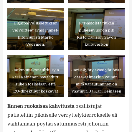
Communications
Department, Ministry of
Economic Affairs and
Digaipalveluasetuksen
ICT-asioista tiukan
Communications.
velvoitteet avasi Finnet-
puheenvuoron piti
liiton juristi Marko
Risto Carlson, Savon
Vuorinen.
kuituverkon
toimitusjohtaja.
Jatkuvuuskonsultit Oy:n
Jari Käyhty avasi yhtiönsä
Kari Keinänen havahdutti
case-esimerkin voimin,
siihen tosiasiaan, että
mitä varautuminen on
EU-direktiivit koskevat
vaatinut. Ja Kari Keinäsen
myös pienempiä
havainnoin ja kommentein
yrityksiä.
lisää on vielä tehtävä.
Ennen ruokaisaa kahvitusta
osallistujat
patisteltiin pikaiselle verryttelykierrokselle eli
vaihtamaan pöytää satunnaisesti johonkin