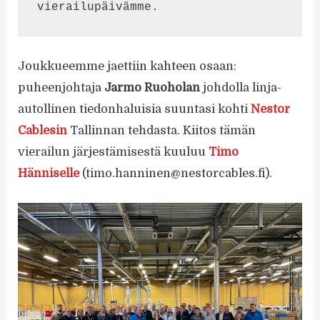
vierailupäivämme. 
Joukkueemme jaettiin kahteen osaan:
puheenjohtaja
Jarmo Ruoholan
johdolla linja-
autollinen tiedonhaluisia suuntasi kohti
Nestor
Cablesin
Tallinnan tehdasta. Kiitos tämän
vierailun järjestämisestä kuuluu
Timo
Hänniselle
(timo.hanninen@nestorcables.fi).