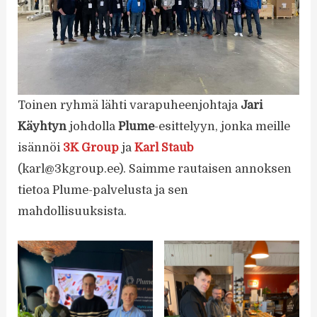
Toinen ryhmä lähti varapuheenjohtaja
Jari
Käyhtyn
johdolla
Plume
-esittelyyn, jonka meille
isännöi
3K Group
ja
Karl Staub
(karl@3kgroup.ee). Saimme rautaisen annoksen
tietoa Plume-palvelusta ja sen
mahdollisuuksista.