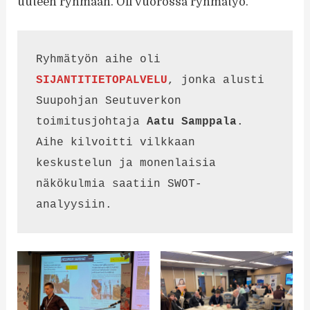
uuteen ryhmään. Oli vuorossa ryhmätyö.
Ryhmätyön aihe oli 
SIJANTITIETOPALVELU
, jonka alusti 
Suupohjan Seutuverkon 
toimitusjohtaja 
Aatu Samppala
. 
Aihe kilvoitti vilkkaan 
keskustelun ja monenlaisia 
näkökulmia saatiin SWOT-
analyysiin.