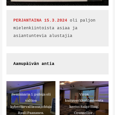
PERJANTAINA 15.3.2024
 oli paljon 
mielenkiintoista asiaa ja 
asiantuntevia alustajia
Aamupäivän antia
Seminaarin 1. puhuja oli
Viron
valtion
kuituverkkotilanteesta
kyberturvallisuusjohtaja
kertoi Raigo Iling,
Rauli Paananen.
Counsellor ,