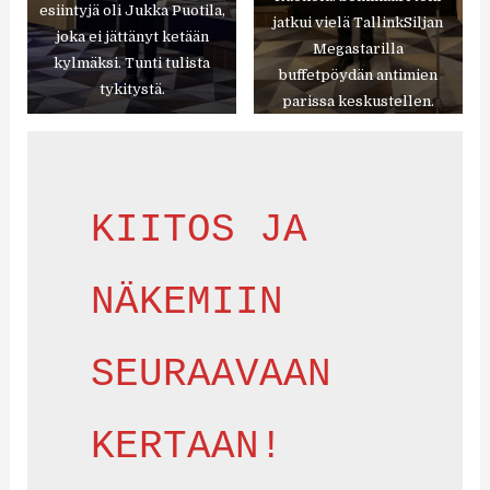
esiintyjä oli Jukka Puotila,
jatkui vielä TallinkSiljan
joka ei jättänyt ketään
Megastarilla
kylmäksi. Tunti tulista
buffetpöydän antimien
tykitystä.
parissa keskustellen.
KIITOS JA 
NÄKEMIIN 
SEURAAVAAN 
KERTAAN!