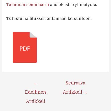
Tallinnan seminaarin
ansiokasta ryhmätyötä.
Tutustu hallituksen antamaan lausuntoon:
Artikkelien
←
Seuraava
selaus
Edellinen
Artikkeli
→
Artikkeli