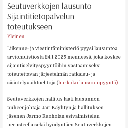
Seutuverkkojen lausunto
Sijaintitietopalvelun
toteutukseen
Yleinen
Liikenne- ja viestintäministeriö pyysi lausuntoa
arviomuistiosta 24.1.2025 mennessä, joka koskee
sijaintiselvityspyyntöihin vastaamiseksi
toteutettavan järjestelmän ratkaisu- ja
sääntelyvaihtoehtoja (
lue koko lausuntopyyntö)
.
Seutuverkkojen hallitus laati lausunnon
puheenjohtaja Jari Käyhtyn ja hallituksen
jäsenen Jarmo Ruoholan esivalmistelun
perusteella sekä hyödyntäen Seutuverkkojen