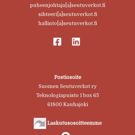
puheenjohtaja[a]seutuverkot.fi
sihteeri[a]seutuverkot.fi
hallinto[a]seutuverkot.fi
Postiosoite
Suomen Seutuverkot ry
Teknologiapuisto 1 box 65
61800 Kauhajoki
Laskutusosoitteemme