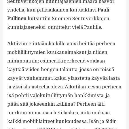
Seutuverkkojen kunniajäsenien määrä kasvoi
yhdellä, kun pitkäaikainen kuituaktiivi
Pauli
Pullinen
kutsuttiin Suomen Seutuverkkojen
kunniajäseneksi, onnittelut vielä Paulille.
Aktiivimietintään kaikille voisi heittää perheen
mobiililiittymien kuukausimaksut ja niiden
minimoinnin; esimerkkiperheenä voidaan
käyttää viiden hengen taloutta, jossa on töissä
käyvät vanhemmat, kaksi yläastetta käyvää lasta
ja yksi ala-asteella oleva. Alkutilanteessa perheen
isä pohtii valokuituliittymän hankkimista, ja
pitää sitä jokseenkin kalliina? Perheen äiti
merkonomina osaa heti laskea, mitä maksaa
kaikki mobiililaitteet kuukaudessa. Isän ja äidin