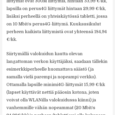
liittymät ovat 300M liittymiä, hintaan 33,99 €/kk,
lapsilla on perus4G liittymät hintaan 29,99 €/kk,
lisäksi perheellä on yhteiskäytössä tabletti, jossa
on 10 Mbit/s perus4G-liittymä. Kuukausikulut
perheen kaikista liittymistä ovat yhteensä 184,94
€/kk.
Siirtymällä valokuidun kautta olevan
langattoman verkon käyttäjäksi, saadaan tällekin
esimerkkiperheelle huomattava säästö (ja
samalla vielä parempi ja nopeampi verkko).
Ottamalla lapsille minimi4G-liittymät 15,99 €/kk
(lapset käyttävät nettiä pääosin kotona, joten
voivat olla WLANilla valokuidussa kiinni) ja
vanhemmille vähän nopeammat (20 Mbit/s