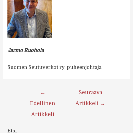
Jarmo Ruohola
Suomen Seutuverkot ry, puheenjohtaja
Artikkelien
←
Seuraava
selaus
Edellinen
Artikkeli
→
Artikkeli
Etsi