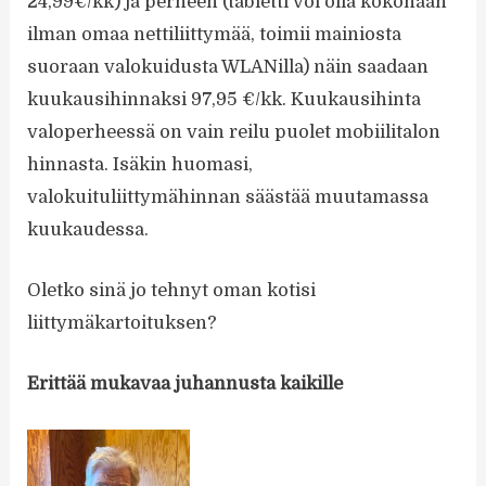
24,99€/kk) ja perheen (tabletti voi olla kokonaan
ilman omaa nettiliittymää, toimii mainiosta
suoraan valokuidusta WLANilla) näin saadaan
kuukausihinnaksi 97,95 €/kk. Kuukausihinta
valoperheessä on vain reilu puolet mobiilitalon
hinnasta. Isäkin huomasi,
valokuituliittymähinnan säästää muutamassa
kuukaudessa.
Oletko sinä jo tehnyt oman kotisi
liittymäkartoituksen?
Erittää mukavaa juhannusta kaikille