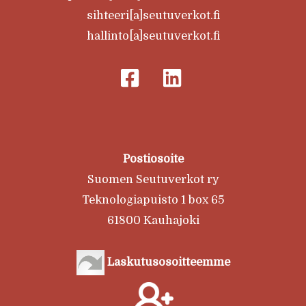
sihteeri[a]seutuverkot.fi
hallinto[a]seutuverkot.fi
Postiosoite
Suomen Seutuverkot ry
Teknologiapuisto 1 box 65
61800 Kauhajoki
Laskutusosoitteemme