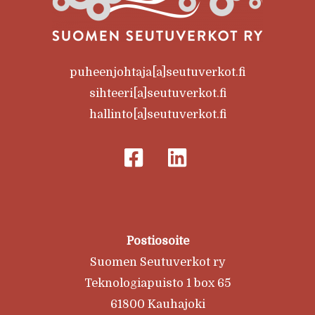
puheenjohtaja[a]seutuverkot.fi
sihteeri[a]seutuverkot.fi
hallinto[a]seutuverkot.fi
Postiosoite
Suomen Seutuverkot ry
Teknologiapuisto 1 box 65
61800 Kauhajoki