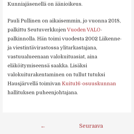
Kunniajäsenellä on äänioikeus.
Pauli Pullinen on aikaisemmin, jo vuonna 2018,
palkittu Seutuverkkojen
Vuoden VALO
-
palkinnolla. Hän toimi vuodesta 2002 Liikenne-
ja viestintävirastossa ylitarkastajana,
vastuualueenaan valokuituasiat, aina
eläköitymiseensä saakka. Lisäksi
valokuiturakentaminen on tullut tutuksi
Hausjärvellä toimivan
Kuitu16-osuuskunnan
hallituksen puheenjohtajana.
Artikkelien
←
Seuraava
selaus