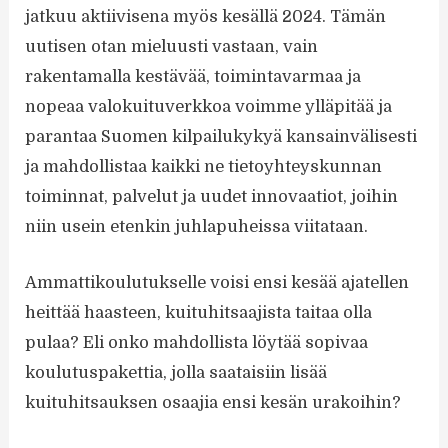
jatkuu aktiivisena myös kesällä 2024. Tämän
uutisen otan mieluusti vastaan, vain
rakentamalla kestävää, toimintavarmaa ja
nopeaa valokuituverkkoa voimme ylläpitää ja
parantaa Suomen kilpailukykyä kansainvälisesti
ja mahdollistaa kaikki ne tietoyhteyskunnan
toiminnat, palvelut ja uudet innovaatiot, joihin
niin usein etenkin juhlapuheissa viitataan.
Ammattikoulutukselle voisi ensi kesää ajatellen
heittää haasteen, kuituhitsaajista taitaa olla
pulaa? Eli onko mahdollista löytää sopivaa
koulutuspakettia, jolla saataisiin lisää
kuituhitsauksen osaajia ensi kesän urakoihin?