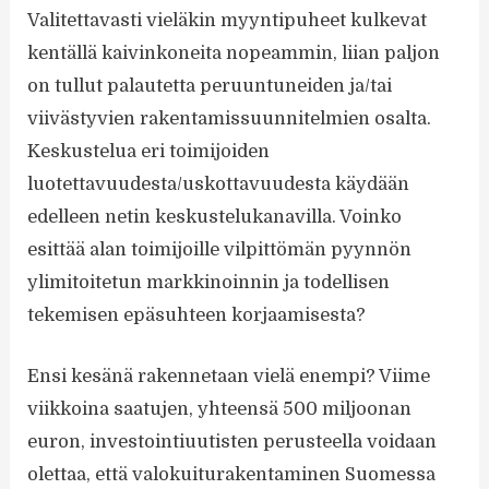
Valitettavasti vieläkin myyntipuheet kulkevat
kentällä kaivinkoneita nopeammin, liian paljon
on tullut palautetta peruuntuneiden ja/tai
viivästyvien rakentamissuunnitelmien osalta.
Keskustelua eri toimijoiden
luotettavuudesta/uskottavuudesta käydään
edelleen netin keskustelukanavilla. Voinko
esittää alan toimijoille vilpittömän pyynnön
ylimitoitetun markkinoinnin ja todellisen
tekemisen epäsuhteen korjaamisesta?
Ensi kesänä rakennetaan vielä enempi? Viime
viikkoina saatujen, yhteensä 500 miljoonan
euron, investointiuutisten perusteella voidaan
olettaa, että valokuiturakentaminen Suomessa