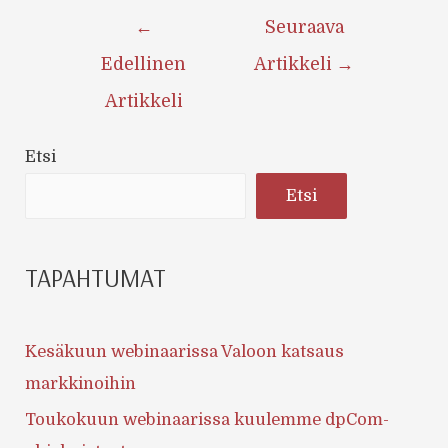
Artikkelien
←
Seuraava
selaus
Edellinen
Artikkeli
→
Artikkeli
Etsi
Etsi
TAPAHTUMAT
Kesäkuun webinaarissa Valoon katsaus
markkinoihin
Toukokuun webinaarissa kuulemme dpCom-