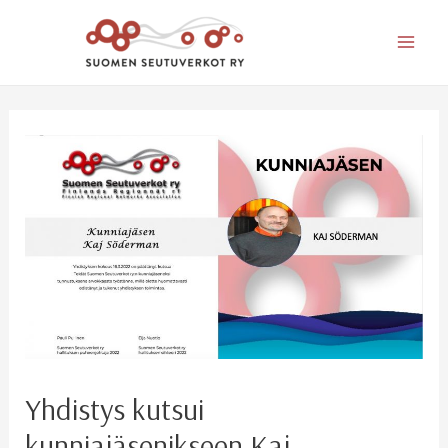
Mai
Men
Yhdistys kutsui
kunniajäsenikseen Kaj