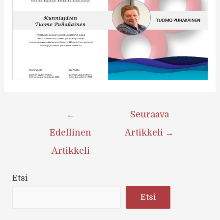
Artikkelien
←
Seuraava
selaus
Edellinen
Artikkeli
→
Artikkeli
Etsi
Etsi