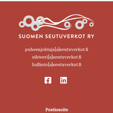
puheenjohtaja[a]seutuverkot.fi
sihteeri[a]seutuverkot.fi
hallinto[a]seutuverkot.fi
Postiosoite