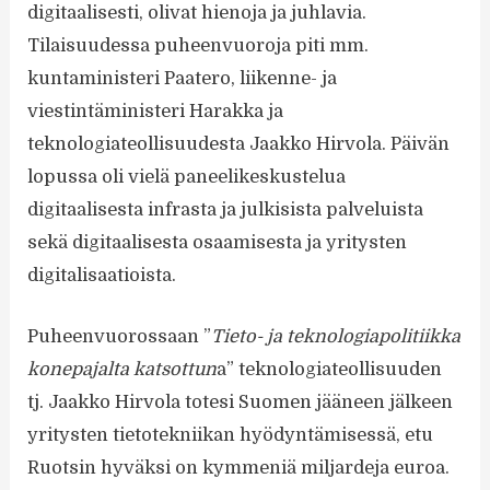
digitaalisesti, olivat hienoja ja juhlavia.
Tilaisuudessa puheenvuoroja piti mm.
kuntaministeri Paatero, liikenne- ja
viestintäministeri Harakka ja
teknologiateollisuudesta Jaakko Hirvola. Päivän
lopussa oli vielä paneelikeskustelua
digitaalisesta infrasta ja julkisista palveluista
sekä digitaalisesta osaamisesta ja yritysten
digitalisaatioista.
Puheenvuorossaan ”
Tieto- ja teknologiapolitiikka
konepajalta katsottun
a” teknologiateollisuuden
tj. Jaakko Hirvola totesi Suomen jääneen jälkeen
yritysten tietotekniikan hyödyntämisessä, etu
Ruotsin hyväksi on kymmeniä miljardeja euroa.