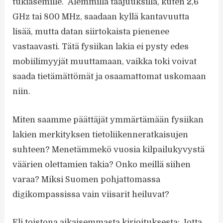
tukiasemille. Alemmilla taajuuksilla, kuten 2,6
GHz tai 800 MHz, saadaan kyllä kantavuutta
lisää, mutta datan siirtokaista pienenee
vastaavasti. Tätä fysiikan lakia ei pysty edes
mobiilimyyjät muuttamaan, vaikka toki voivat
saada tietämättömät ja osaamattomat uskomaan
niin.
Miten saamme päättäjät ymmärtämään fysiikan
lakien merkityksen tietoliikenneratkaisujen
suhteen? Menetämmekö vuosia kilpailukyvystä
väärien olettamien takia? Onko meillä siihen
varaa? Miksi Suomen pohjattomassa
digikompassissa vain viisarit heiluvat?
Eli toistona aikaisemmasta kirjoituksesta: Jotta