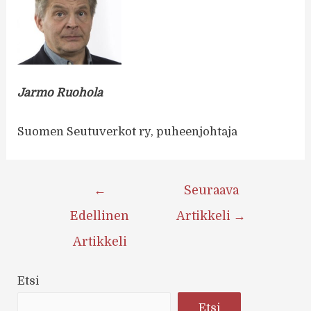
Jarmo Ruohola
Suomen Seutuverkot ry, puheenjohtaja
Artikkelien
←
Seuraava
selaus
Edellinen
Artikkeli
→
Artikkeli
Etsi
Etsi