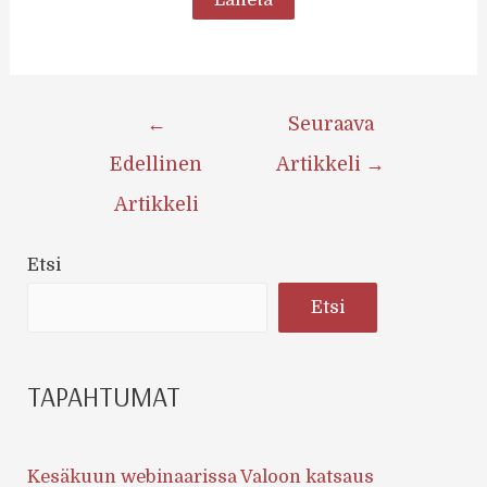
Artikkelien
←
Seuraava
selaus
Edellinen
Artikkeli
→
Artikkeli
Etsi
Etsi
TAPAHTUMAT
Kesäkuun webinaarissa Valoon katsaus