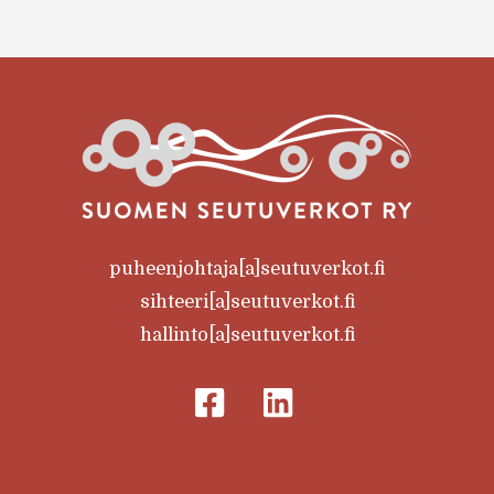
puheenjohtaja[a]seutuverkot.fi
sihteeri[a]seutuverkot.fi
hallinto[a]seutuverkot.fi