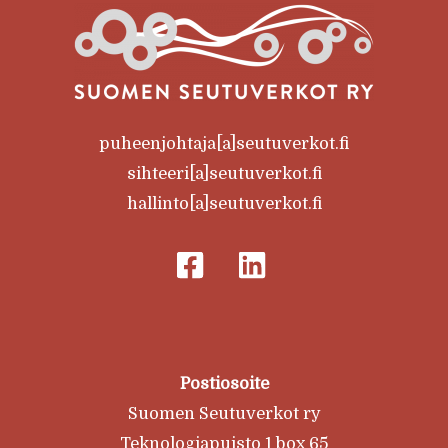
puheenjohtaja[a]seutuverkot.fi
sihteeri[a]seutuverkot.fi
hallinto[a]seutuverkot.fi
Postiosoite
Suomen Seutuverkot ry
Teknologiapuisto 1 box 65