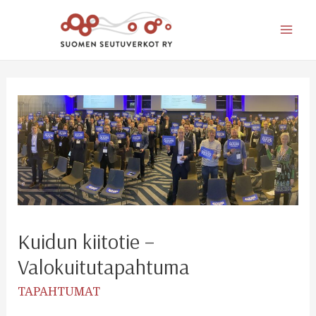
Mai
Men
Kuidun kiitotie –
Valokuitutapahtuma
TAPAHTUMAT