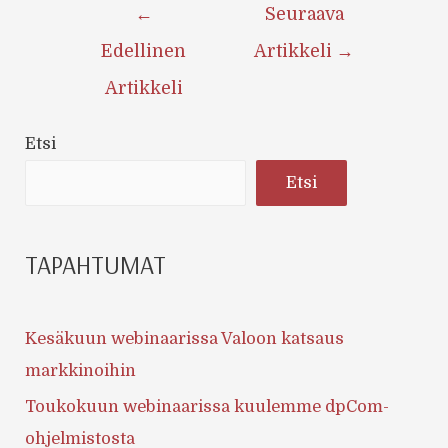
Artikkelien
←
Seuraava
selaus
Edellinen
Artikkeli
→
Artikkeli
Etsi
Etsi
TAPAHTUMAT
Kesäkuun webinaarissa Valoon katsaus
markkinoihin
Toukokuun webinaarissa kuulemme dpCom-
ohjelmistosta