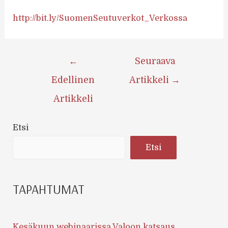
http://bit.ly/SuomenSeutuverkot_Verkossa
Artikkelien
←
Seuraava
selaus
Edellinen
Artikkeli
→
Artikkeli
Etsi
Etsi
TAPAHTUMAT
Kesäkuun webinaarissa Valoon katsaus