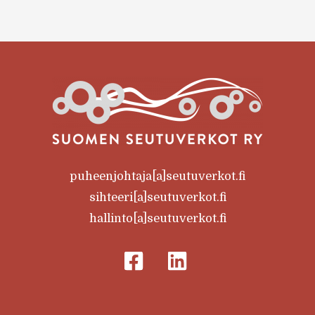
puheenjohtaja[a]seutuverkot.fi
sihteeri[a]seutuverkot.fi
hallinto[a]seutuverkot.fi