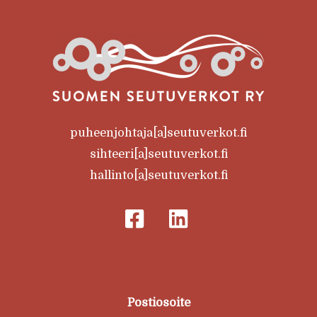
puheenjohtaja[a]seutuverkot.fi
sihteeri[a]seutuverkot.fi
hallinto[a]seutuverkot.fi
Postiosoite