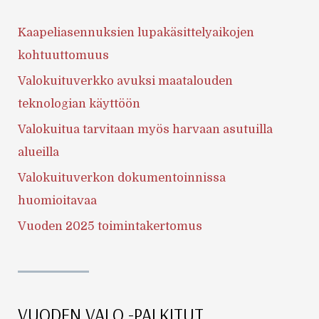
Kaapeliasennuksien lupakäsittelyaikojen
kohtuuttomuus
Valokuituverkko avuksi maatalouden
teknologian käyttöön
Valokuitua tarvitaan myös harvaan asutuilla
alueilla
Valokuituverkon dokumentoinnissa
huomioitavaa
Vuoden 2025 toimintakertomus
VUODEN VALO -PALKITUT