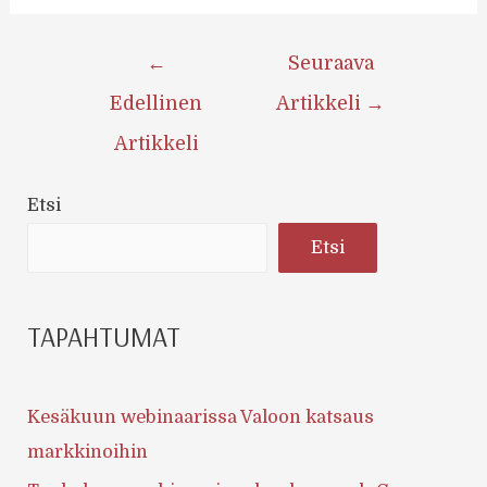
Artikkelien
←
Seuraava
selaus
Edellinen
Artikkeli
→
Artikkeli
Etsi
Etsi
TAPAHTUMAT
Kesäkuun webinaarissa Valoon katsaus
markkinoihin