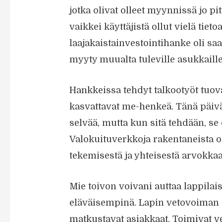
jotka olivat olleet myynnissä jo pit
vaikkei käyttäjistä ollut vielä tie
laajakaistainvestointihanke oli sa
myyty muualta tuleville asukkaille
Hankkeissa tehdyt talkootyöt tuova
kasvattavat me-henkeä. Tänä päivä
selvää, mutta kun sitä tehdään, s
Valokuituverkkoja rakentaneista
tekemisestä ja yhteisestä arvokka
Mie toivon voivani auttaa lappilai
eläväisempinä. Lapin vetovoiman 
matkustavat asiakkaat. Toimivat v