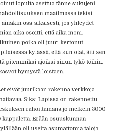
n voinut lopulta asettua tänne sukujeni
mahdollisuuksen maailmassa tekisi
inakin osa-aikaisesti, jos yhteydet
an aika osoitti, että aika moni.
ikuinen poika oli juuri kertonut
ilaisessa kylässä, että kun otat, äiti sen
tä pitemmiksi ajoiksi sinun tykö töihin.
 kasvot hymystä loistaen.
et eivät juurikaan rakenna verkkoja
annattavaa. Siksi Lapissa on rakennettu
eskuksen rahoittamana jo melkein 3000
00 kappaletta. Erään osuuskunnan
ylällään oli useita asumattomia taloja,