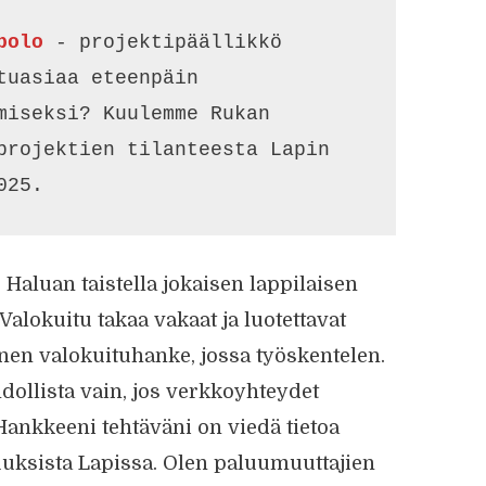
polo
 - projektipäällikkö 
tuasiaa eteenpäin 
miseksi? Kuulemme Rukan 
projektien tilanteesta Lapin 
025.
 Haluan taistella jokaisen lappilaisen
Valokuitu takaa vakaat ja luotettavat
inen valokuituhanke, jossa työskentelen.
dollista vain, jos verkkoyhteydet
 Hankkeeni tehtäväni on viedä tietoa
uuksista Lapissa. Olen paluumuuttajien