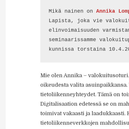
Mikä nainen on 
Annika Lom
Lapista, joka vie valokui
elinvoimaisuuden varmista
seminaarissamme valokuitu
kunnissa torstaina 10.4.2
Mie olen Annika – valokuitusoturi.
oikeudesta valita asuinpaikkansa. 
tietoliikenneyhteydet. Tämä on to
Digitalisaation edetessä se on mah
toimivat vakaasti ja laadukkaasti.
tietoliikenneverkkojen mahdollis