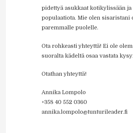
pidettyä asukkaat kotikylissään ja
populaatiota. Mie olen sisaristani
paremmalle puolelle.
Ota rohkeasti yhteyttä! Ei ole ol
suoralta kädeltä osaa vastata kysy
Otathan yhteyttä!
Annika Lompolo
+358 40 552 0360
annika.lompolo@tunturileader.fi