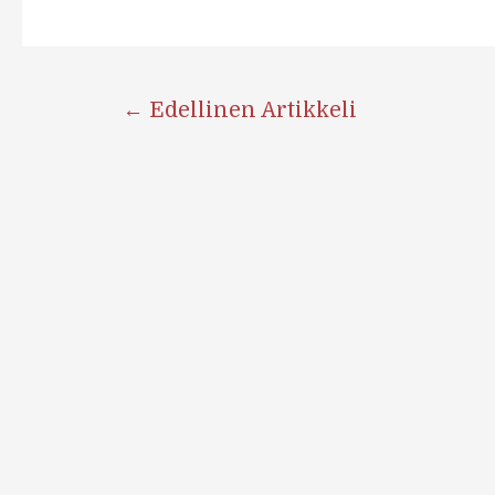
Artikkelien
←
Edellinen Artikkeli
selaus