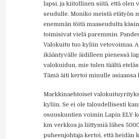
lapsi, ja kiitollinen siitä, että ole
seudulle. Moniko meistä etätyön 
enemmän töitä maaseudulta käsin a
toimisivat vielä paremmin. Pandemi
Valokuitu tuo kyliin vetovoimaa. A
ikääntyvälle äidilleen pienessä lapp
valokuidun, mie tulen täältä eteläs
Tämä äiti kertoi minulle asiaansa
Markkinaehtoiset valokuituyrityks
kyliin. Se ei ole taloudellisesti k
osuuskuntien voimin Lapin ELY-k
km verkkoa ja liittymiä lähes 50
puheenjohtaja kertoi, että heidän k