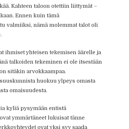
kää. Kahteen taloon otettiin liittymät –
toakaan. Ennen kuin tämä
atu valmiiksi, nämä molemmat talot oli
.
t ihmiset yhteisen tekemisen äärelle ja
nä talkoiden tekeminen ei ole itsestään
e on sitäkin arvokkaampaa.
 osuuskunnista huokuu ylpeys omasta
asta omaisuudesta.
sia kyliä pysymään entistä
ovat ymmärtäneet lukuisat tänne
erkkoyhteydet ovat yksi syy saada