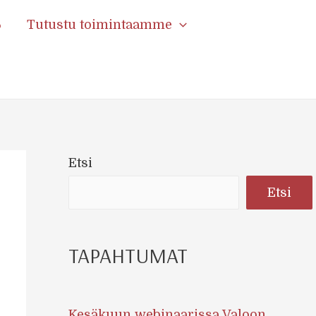
6
Tutustu toimintaamme
Etsi
Etsi
TAPAHTUMAT
Kesäkuun webinaarissa Valoon