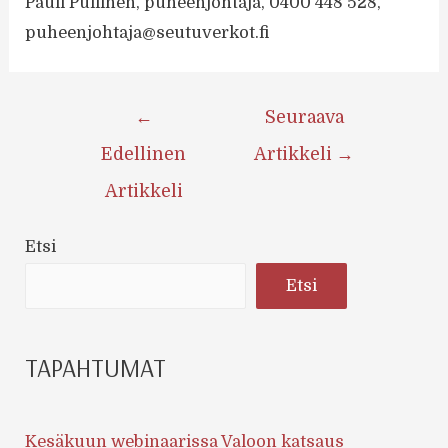
Pauli Pullinen, puheenjohtaja, 0400 448 528,
puheenjohtaja@seutuverkot.fi
Artikkelien
←
Seuraava
selaus
Edellinen
Artikkeli
→
Artikkeli
Etsi
Etsi
TAPAHTUMAT
Kesäkuun webinaarissa Valoon katsaus