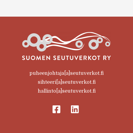
puheenjohtaja[a]seutuverkot.fi
sihteeri[a]seutuverkot.fi
hallinto[a]seutuverkot.fi